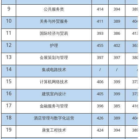
9
公共服务类
414
394
389
10
关务与外贸服务
411
389
404
11
国际经济与贸易
393
386
413
12
护理
455
402
363
13
会展策划与管理
397
397
380
14
集成电路技术
/
/
/
15
计算机网络技术
406
399
373
16
建筑室内设计
405
399
373
17
金融服务与管理
396
385
416
18
酒店管理与数字化运营
426
389
404
19
康复工程技术
424
394
389