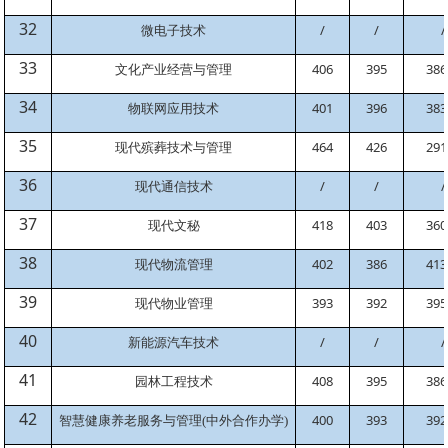
32
微电子技术
/
/
/
33
文化产业经营与管理
406
395
386
34
物联网应用技术
401
396
383
35
现代殡葬技术与管理
464
426
291
36
现代通信技术
/
/
/
37
现代文秘
418
403
360
38
现代物流管理
402
386
413
39
现代物业管理
393
392
395
40
新能源汽车技术
/
/
/
41
园林工程技术
408
395
386
42
400
393
392
智慧健康养老服务与管理
(中外合作办学)