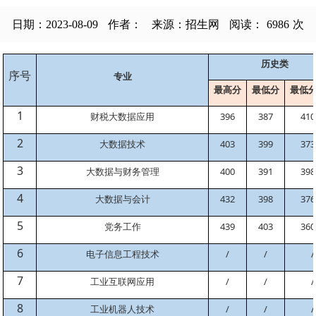
日期：2023-08-09
作者：
来源：招生网
阅读：
6986
次
历史类
序号
专业
最高分
最低分
最低
1
财税大数据应用
396
387
410
2
大数据技术
403
399
373
3
大数据与财务管理
400
391
398
4
大数据与会计
432
398
376
5
党务工作
439
403
360
6
电子信息工程技术
/
/
/
7
工业互联网应用
/
/
/
8
工业机器人技术
/
/
/