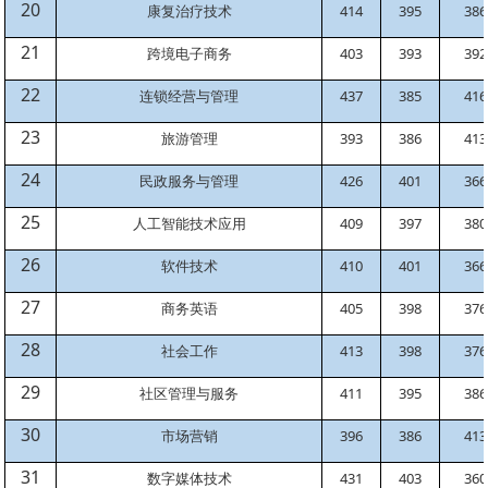
20
康复治疗技术
414
395
386
21
跨境电子商务
403
393
392
22
连锁经营与管理
437
385
416
23
旅游管理
393
386
413
24
民政服务与管理
426
401
366
25
人工智能技术应用
409
397
380
26
软件技术
410
401
366
27
商务英语
405
398
376
28
社会工作
413
398
376
29
社区管理与服务
411
395
386
30
市场营销
396
386
413
31
数字媒体技术
431
403
360