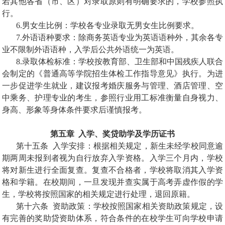
若其他各省（市、区）对录取原则有明确要求的，学校参照执
行。
6.
男女生比例：学校各专业录取无男女生比例要求。
7.
外语语种要求：除商务英语专业为英语语种外，其余各专
业不限制外语语种，入学后公共外语统一为英语。
8.
录取体检标准：学校按教育部、卫生部和中国残疾人联合
会制定的《普通高等学院招生体检工作指导意见》执行。为进
一步促进学生就业，建议报考婚庆服务与管理、酒店管理、空
中乘务、护理专业的考生，参照行业用工标准衡量自身视力、
身高、形象等身体条件要求后谨慎报考。
第五章
入学、奖贷助学及学历证书
第十五条
入学安排：根据相关规定，新生未经学校同意逾
期两周未报到者视为自行放弃入学资格。入学三个月内，学校
将对新生进行全面复查。复查不合格者，学校将取消其入学资
格和学籍。在校期间，一旦发现并查实属于高考弄虚作假的学
生，学校将按照国家的相关规定进行处理，退回原籍。
第十六条
资助政策：学校按照国家相关资助政策规定，设
有完善的奖助贷资助体系，符合条件的在校学生可向学校申请