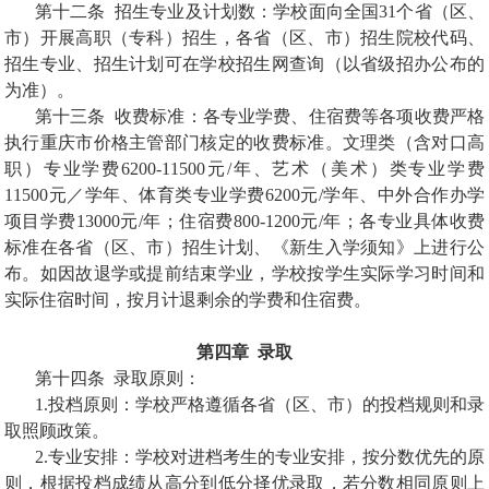
第十二条
招生专业及计划数：学校面向全国
31
个省（区、
市）开展高职（专科）招生，各省（区、市）招生院校代码、
招生专业、招生计划可在学校招生网查询（以省级招办公布的
为准）。
第十三条
收费标准：各专业学费、住宿费等各项收费严格
执行重庆市价格主管部门核定的收费标准。文理类（含对口高
职）专业学费
6200-11500
元
/
年、艺术（美术）类专业学费
11500
元／学年、体育类专业学费
6200
元
/
学年、中外合作办学
项目学费
13000
元
/
年；住宿费
800-1200
元
/
年；各专业具体收费
标准在各省（区、市）招生计划、《新生入学须知》上进行公
布。如因故退学或提前结束学业，学校按学生实际学习时间和
实际住宿时间，按月计退剩余的学费和住宿费。
第四章
录取
第十四条
录取原则：
1.
投档原则：学校严格遵循各省（区、市）的投档规则和录
取照顾政策。
2.
专业安排：学校对进档考生的专业安排，按分数优先的原
则，根据投档成绩从高分到低分择优录取，若分数相同原则上