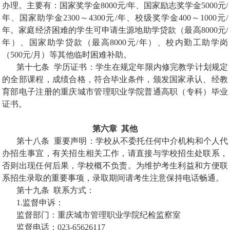
办理。主要有：国家奖学金
8000
元
/
年、国家励志奖学金
5000
元
/
年、国家助学金
2300
～
4300
元
/
年、校级奖学金
400
～
1000
元
/
年。家庭经济困难的学生可申请生源地助学贷款（最高
8000
元
/
年）、国家助学贷款（最高
8000
元
/
年）、校内勤工助学岗
（
500
元
/
月）等其他临时困难补助。
第十七条
学历证书：学生在规定年限内修完教学计划规定
的全部课程，成绩合格，符合毕业条件，颁发国家承认、经教
育部电子注册的重庆城市管理职业学院普通高职（专科）毕业
证书。
第六章
其他
第十八条
重要声明：学校从不委托任何中介机构和个人代
办招生事宜，有关招生相关工作，请直接与学校招生处联系，
否则出现任何后果，学校概不负责。为维护考生利益和方便联
系招生录取的重要事项，录取期间请考生注意保持电话畅通。
第十九条
联系方式：
1.
监督申诉：
监督部门：重庆城市管理职业学院纪检监察室
监督电话：
023-65626117