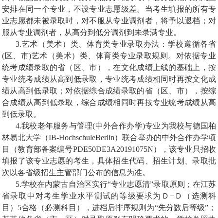
安排在同一个专业，不设专业志愿级差。当考生填报的所有专
业志愿都未被录取时，对不服从专业调剂者，将予以退档；对
服从专业调剂者，从高分到低分调剂到未录满专业。
3.
艺术（美术）类、体育类专业录取办法：学校遵循各省
(
区、市
)
艺术（美术）类、体育类专业录取规则。对依据专业
统考成绩录取的省（区、市），在文化成绩上线的基础上，按
专业统考成绩从高到低录取，专业统考成绩相同时再按文化成
绩从高到低录取；对依据综合成绩录取的省（区、市），按综
合成绩从高到低录取，综合成绩相同时再按专业统考成绩从高
到低录取。
4.
我校老年服务与管理
(
中外合作办学
)
专业为我校与德国柏
林易北大学（
IB-HochschuleBerlin
）联合举办的中外合作办学项
目（教育部备案编号
PDE50DE3A20191075N
），该专业只招收
填报了该专业志愿的考生，具体招生代码、招生计划、录取批
次以各省级招生主管部门公布的信息为准。
5.
学校在内蒙古自治区实行
“
专业志愿清
”
录取原则；在江苏
省录取中对考生学业水平测试的等级要求为Ｄ
+
Ｄ（选测科
目）
5
合格（必测科目），进档后排序规则为
“
先分数后等级
”
；