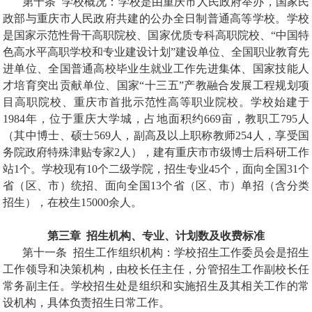
第十条
学校概况：学校是由重庆市人民政府举办，国家民
政部与重庆市人民政府共建的公办全日制普通高等学校。学校
是国家示范性骨干高职院校、国家优质专科高职院校、
“
中国特
色高水平高职学校和专业建设计划
”
建设单位、全国职业教育先
进单位、全国普通高校毕业生就业工作先进集体、国家技能人
才培育突出贡献单位、国家
“
十三五
”
产教融合发展工程规划项
目高职院校、重庆市首批示范性高等职业院校。学校始建于
1984
年，位于重庆大学城，占地面积约
669
亩，教职工
795
人
（其中博士、硕士
569
人，副高及以上职称教师
254
人，享受国
务院政府特殊津贴专家
2
人），建有重庆市市级博士后科研工作
站
1
个。学校现有
10
个二级学院，招生专业
45
个，面向全国
31
个
省（区、市）统招、面向全国
13
个省（区、市）单招（含分类
招生），在校生
15000
余人。
第三章
招生机构、专业、计划数及收费标准
第十一条
招生工作组织机构：学校招生工作委员会是招生
工作领导和决策机构，由校长任主任，分管招生工作副校长任
常务副主任。学校招生处是组织和实施招生及其相关工作的常
设机构，具体负责招生日常工作。