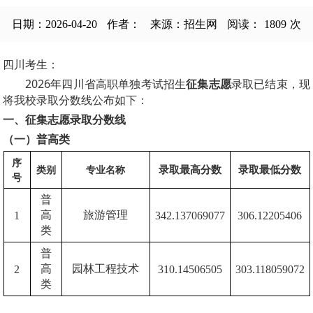
日期：2026-04-20
作者：
来源：招生网
阅读：
1809
次
四川考生：
2026年四川省高职单独考试招生
征集志愿
录取已结束，现
将我校录取分数线公布如下：
一、征集志愿录取分数线
（一）普高类
序
录取最高分数
录取最低分数
类别
专业名称
号
普
高
旅游管理
1
342.137069077
306.12205406
类
普
高
园林工程技术
2
310.14506505
303.118059072
类