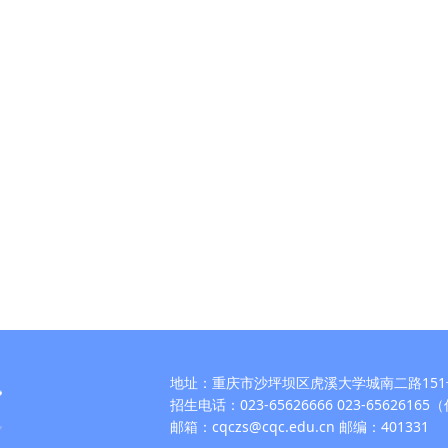
地址：重庆市沙坪坝区虎溪大学城南二路151
招生电话：023-65626666 023-6562616
邮箱：cqczs@cqc.edu.cn 邮编：401331