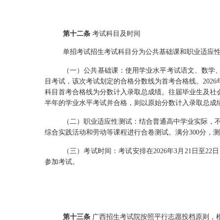
第十二条
考试科目
及时间
单招考试
招
生考试科目分为公共基础课和职业适应
（
一）
公共基础课
：
使用学业水平考试语文、数学、
目考试
，
该次考试划定的合格分数线为首考合格线。2026
科目首考合格线为分数计入录取总成绩。往届毕业生及社
半年的学业水平考试并合格
，
则以原始分数计入录取总成
（
二）
职业适应性测试
：
结合普通高中学业实际
，
综合实践活动和劳动等课程进行合卷测试。满分300
分
，
测
（
三）
考试时间
：
考试安排在2026
年
3
月
21
日至
22
日
参加考试。
第十三条
广西招生考试院按照平行志愿投档原则，