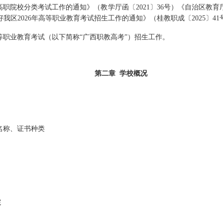
高职院校分类考试工作的通知》（教学厅函〔
2021
〕
36
号）《自治区教育
好我区
2026
年高等职业教育考试招生工作的通知》（桂教职成〔
2025
〕
41
等职业教育
考试
（以下简称
“广西
职教高考
”）招生工作。
第二章
学校概况
名称、证书种类
院