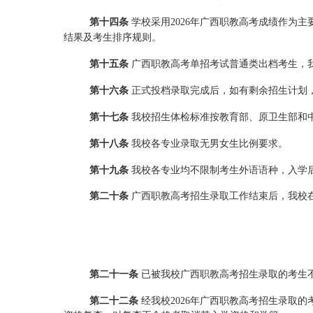
第十
四
条
学校采用
2026
年广西职教高考成绩作为主
结果及考生排序规则。
第十
五
条
广西
职教高考
单招考试普通类
出档考生
，
第十
六
条
正式投档录取完成后，如有剩余招生计划
第十
七
条
我校招生体检标准按教育部、原卫生部和
第十
八
条
我校各专业录取无男女生比例要求。
第十
九
条
我校各专业均不限制考生外语语种，入学
第
二十
条
广西职教高考
招生录取工作
结束
后，
我校
第
二十一
条
已被我校
广西
职教高考
招生
录取的考生
第二十
二
条
经我校
2026
年
广西
职教高考
招生
录取的