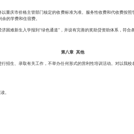
终以
重庆市价格主管部门核定的收费标准
为准
。
服务性收费和代收费按照
剩余的学费和住宿费。
经济困难新生入学报到
“绿色通道”，并设有完善的奖助贷资助体系，符合
第
八
章
其他
进行招生、录取有关工作，不举办任何形式的营利性培训活动。对以我校
就读。