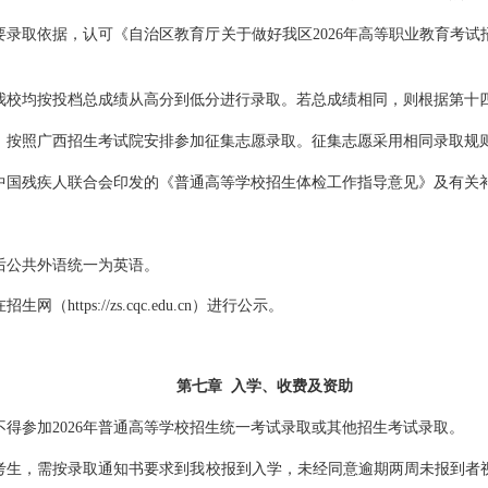
要录取依据，认可《自治区教育厅关于做好我区
2026
年高等职业教育考试
我校
均按投档总成绩
从
高
分到
低
分
进行录取。若总成绩相同，则根据第十
，按照广西招生考试院安排参加征集志愿录取。征集志愿采用相同录取规
中国残疾人联合会印发的《普通高等学校招生体检工作指导意见》及有关
后公共外语统一为英语。
在招生网（
https://zs.cqc.edu.cn
）
进行
公示。
第
七
章
入学、收费及资助
不得参加
2026
年普通高等学校招生统一考试录取或其他招生考试录取。
考生，需按录取通知书要求到我校报到入学，未经同意逾期两周未报到者