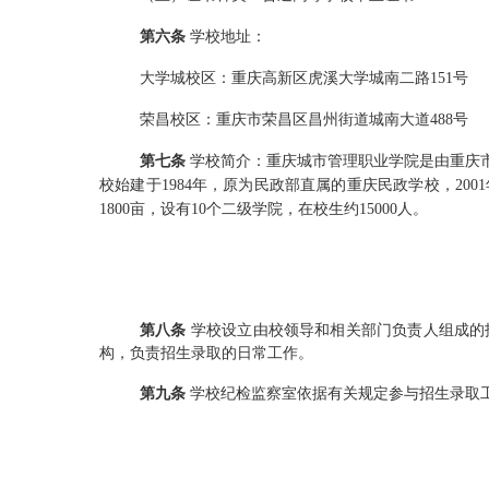
第六条
学校地址：
大学城校区：重庆高新区虎溪大学城南二路
151
号
荣昌校区：重庆市荣昌区昌州街道城南大道
488
号
第七条
学校简介：
重庆城市管理职业学院是由重庆
校始建于
1984
年，原为民政部直属的重庆民政学校，
2001
1800
亩，设有
10
个二级学院，在校生约
15000
人。
第八条
学校设立由校领导和相关部门负责人组成的
构，负责招生
录取
的日常工作。
第九条
学校纪检监察
室
依据有关规定参与招生
录取