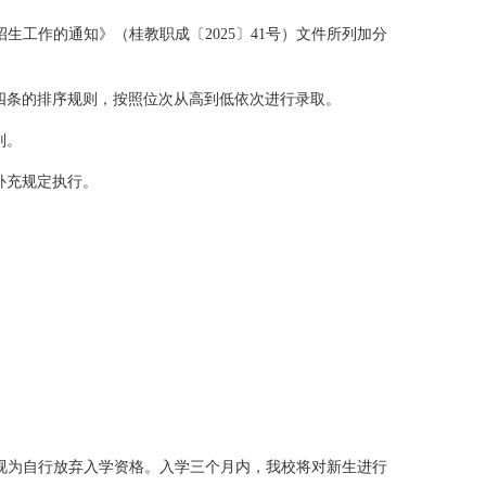
招生工作的通知》（桂教职成〔
2025
〕
41
号）文件所列加分
四
条的排序规则，按照位次
从
高
到
低依次进行录取。
则。
补充规定执行。
视为自行放弃入学资格。入学三个月内，我校将对新生进行