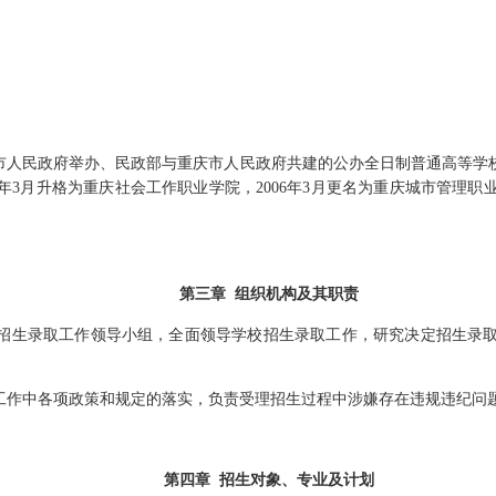
市人民政府举办、民政部与重庆市人民政府共建的公办全日制普通高等学
年
3
月升格为重庆社会工作职业学院，
2006
年
3
月更名为重庆城市管理职
第三章
组织机构及其职责
招生录取
工作领导小组，全面领导学校招生
录取
工作，研究决定招生
录
工作中各项政策和规定的落实，负责受理招生过程中涉嫌存在违规违纪问
第四章
招生
对象、专业及
计划