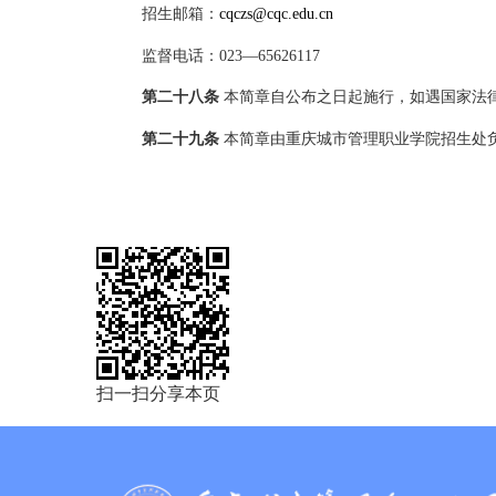
招生邮箱：
cqczs@cqc.edu.cn
监督电话：
023
—
65626117
第二十
八
条
本简章自公布之日起施行，如遇国家法
第二十
九
条
本简章由重庆城市管理职业学院招生处
扫一扫分享本页