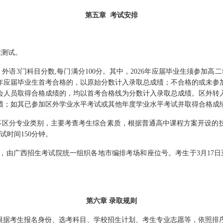
第五章
考试安排
性测试。
外语3
门科目分数
,
每门满分
100
分。其中
，
2026
年应届毕业生须参加高二
年应届毕业生首考合格的
，
以原始分数计入录取总成绩
；
不合格的或未参
会人员取得合格成绩的
，
均以首考合格线为分数计入录取总成绩。区外转入的
绩
；
如其已参加区外学业水平考试或其他年度学业水平考试并取得合格成
不区分专业类别
，
主要考查考生综合素质
，
根据普通高中课程方案开设的
试时间150
分钟。
，
由广西
招生考试院统一组织各地市编排考场和座位号。考生于3
月
17
日
第六章
录取
规
则
根据考生报名身份、选考科目、学校招生计划、考生专业志愿等，依照排