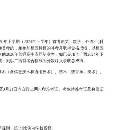
学年上学期
（
2024
年下半年
）
首考语文、数学、外语3
门科
加首考的
，
须参加相应科目的补考并取得合格成绩
，
以相应
2026
年普通高中应届毕业生
，
如已参加了
广西
2024
年下
绩
，
则以
广西
首考合格线为分数计入录取总成绩。
技术
（
含信息技术和通用技术
）
、艺术
（
或音乐、美术
）
、
至
3
月
21
日内自行上网打印准考证。考生持准考证及身份证
序规则，按
1:1
比例向学校投档。