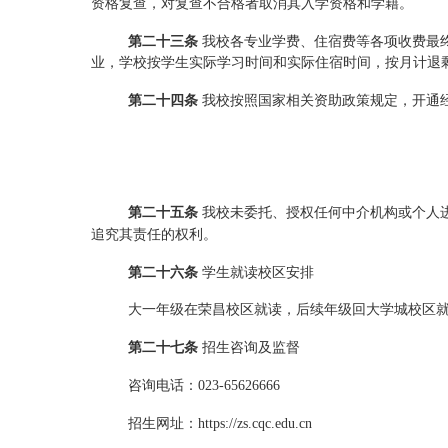
资格复
查
，对复查不合格者取消其入学资格和学籍。
第二十
三
条
我校各专业学费、住宿费等各项收费
最
业，学校按学生实际学习时间和实际住宿时间，按月计退
第二十
四
条
我校按照国家相关资助政策规定，开通
第二十
五
条
我校未委托、授权任何中介机构或个人
追究其责任的权利。
第二十
六
条
学生就读校区安排
大一年级在荣昌校区就读，后续年级回大学城校区
第二十
七
条
招生咨询及监督
咨询电话：
023-65626666
招生网址：
https://zs.cqc.edu.cn