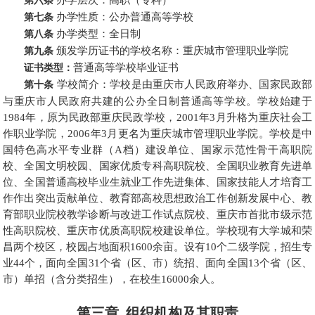
办学层次：高职（专科）
第六条
办学性质：公办普通高等学校
第七条
办学类型：全日制
第八条
颁发学历证书的学校名称：重庆城市管理职业学院
第九条
普通高等学校毕业证书
证书类型：
学校简介：学校是由重庆市人民政府举办、国家民政部
第十条
与重庆市人民政府共建的公办全日制普通高等学校。学校始建于
1984年，原为民政部重庆民政学校，2001年3月升格为重庆社会工
作职业学院，2006年3月更名为重庆城市管理职业学院。学校是中
国特色高水平专业群（A档）建设单位、国家示范性骨干高职院
校、全国文明校园、国家优质专科高职院校、全国职业教育先进单
位、全国普通高校毕业生就业工作先进集体、国家技能人才培育工
作作出突出贡献单位、教育部高校思想政治工作创新发展中心、教
育部职业院校教学诊断与改进工作试点院校、重庆市首批市级示范
性高职院校、重庆市优质高职院校建设单位。学校现有大学城和荣
昌两个校区，校园占地面积1600余亩。设有10个二级学院，招生专
业44个，面向全国31个省（区、市）统招、面向全国13个省（区、
市）单招（含分类招生），在校生16000余人。
第三章 组织机构及其职责