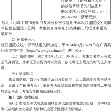
传退役士兵证书和本人签字
的诚信承诺书的扫描图片，
图片要求为 JPG 格式，大小
为50k-2M，清晰易辨。
说明：①表中附加分项目及加分标准仅适用于本次联盟院校的高职
单招联合测试；②同一考生符合多项加分条件的，只按其中最高一
项加分。
（2）附加分公示
经联盟院校统一评审认定的附加分，于2024年3月18-29日在广西高
职高专招生网（https://www.gxzslm.cn/）进行公示。
（二）测试时间：2024年3月24日14:30-16:00。考生自带本人有效
居民身份证、准考证及必要的考试文具，按准考证上规定的时间进入考
场。
（三）测试地点
联合测试在广西14个地级市及部分县级市、县设置高职分类考试考
点（另设 2 个备用考点）, 请参考考生以就近和方便为原则在网上申报
时选定考点，考场安排由系统随机安排。
成绩组成
第十七条
高职分类联合测试总成绩由联合测试成绩和附加分组成，其中联合
测试成绩由文化素质成绩和职业适应性测试成绩组成。