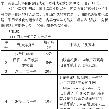
学、英语三门科目的原始成绩，每科成绩满分为100分，合计300分。
2.职业适应性测试：职业适应性测试为广西公办高职高专院校招生
联盟统一组织的联合测试，以现场笔试的方式进行，测试题为标准化试
题，采用标准化答题卡答卷。内容包含学习能力、语言表达能力、分析
推理能力三部分，各占100分。满分为 300 分。
3.附加分
（1）附加分项目及加分标准
序
加分标
附加分项目
申请方式及要求
号
准
1
少数民族考生
5分
归侨、华侨或其
由联盟根据2024年广西高考
2
5分
子女考生
报名系统中的信息认定。
3
烈士子女考生
20分
1.在测试申报期内，考生登
录广西高职高专招生网
（https://www.gxzslm.cn/），
点击进入“广西公办高职高专
院校招生联盟分类考试招生
4
退役士兵考生
10分
申报系统”，申请附加分;2.上