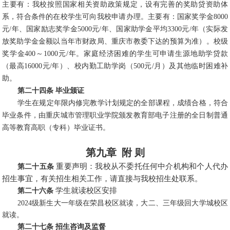
主要有：我校按照国家相关资助政策规定，设有完善的奖助贷资助体
系，符合条件的在校学生可向我校申请办理。主要有：国家奖学金8000
元/年、国家励志奖学金5000元/年、国家助学金平均3300元/年（实际发
放奖助学金金额以当年市财政局、重庆市教委下达的预算为准）。校级
奖学金400～1000元/年。家庭经济困难的学生可申请生源地助学贷款
（最高16000元/年）、校内勤工助学岗（500元/月）及其他临时困难补
助。
第二十四条 毕业颁证
学生在规定年限内修完教学计划规定的全部课程，成绩合格，符合
毕业条件，由重庆城市管理职业学院颁发教育部电子注册的全日制普通
高等教育高职（专科）毕业证书。
第九章
附 则
重要声明：我校从不委托任何中介机构和个人代办
第二十五条
招生事宜，有关招生相关工作，请直接与我校招生处联系。
学生就读校区安排
第二十六条
2024级新生大一年级在荣昌校区就读，大二、三年级回大学城校区
就读。
第二十七条 招生咨询及监督