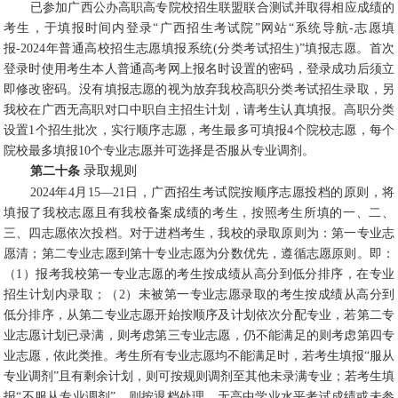
已参加广西公办高职高专院校招生联盟联合测试并取得相应成绩的
考生，于填报时间内登录“广西招生考试院”网站“系统导航-志愿填
报-2024年普通高校招生志愿填报系统(分类考试招生)”填报志愿。首次
登录时使用考生本人普通高考网上报名时设置的密码，登录成功后须立
即修改密码。没有填报志愿的视为放弃我校高职分类考试招生录取，另
我校在广西无高职对口中职自主招生计划，请考生认真填报。高职分类
设置1个招生批次，实行顺序志愿，考生最多可填报4个院校志愿，每个
院校最多填报10个专业志愿并可选择是否服从专业调剂。
录取规则
第二十条
2024年4月15—21日，广西招生考试院按顺序志愿投档的原则，将
填报了我校志愿且有我校备案成绩的考生，按照考生所填的一、二、
三、四志愿依次投档。对于进档考生，我校的录取原则为：第一专业志
愿清；第二专业志愿到第十专业志愿为分数优先，遵循志愿原则。即：
（1）报考我校第一专业志愿的考生按成绩从高分到低分排序，在专业
招生计划内录取；（2）未被第一专业志愿录取的考生按成绩从高分到
低分排序，从第二专业志愿开始按顺序及计划依次分配专业，若第二专
业志愿计划已录满，则考虑第三专业志愿，仍不能满足的则考虑第四专
业志愿，依此类推。考生所有专业志愿均不能满足时，若考生填报“服从
专业调剂”且有剩余计划，则可按规则调剂至其他未录满专业；若考生填
报“不服从专业调剂”，则按退档处理。无高中学业水平考试成绩或未参