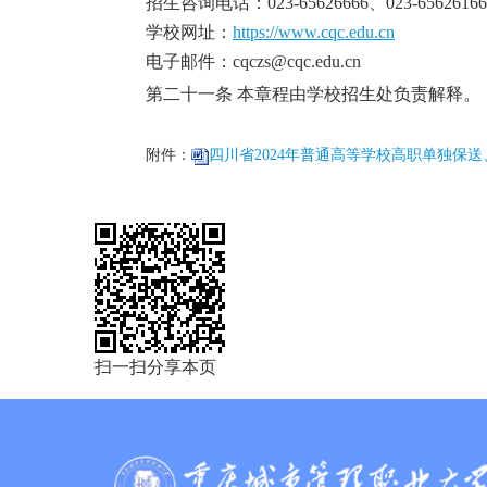
招生
咨询
电话：
023-65626666、023-65626166
学校网址：
https://www.cqc.edu.cn
电子邮件：
cqczs@cqc.edu.cn
第二十一条
本章程由
学校
招生处
负责解释。
附件：
四川省2024年普通高等学校高职单独保送、
扫一扫分享本页