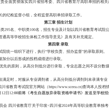
负责全面贯彻落实四川省招考委、四川省教育厅高职单招的相关
长的纪检监督小组，全程监督高职单招录取工作。
第三章
招生计划
高类
295名、
中职类
100名
，招生专业及计划以四川省教育考试院
普通高等学校招生体检工作指导意见》及有关补充规定。
第四章
录取
试院统一组织下进行，执行
“学校负责、招办监督”的录取原则。
据加分以后形成的投档成绩进行录取。
优先的原则，从高分到低分进行录取，专业志愿之间不设分数
法满足时，对服从专业调剂者，从高分到低分调剂到未录满专业
四川省教育考试院官方网站（
https://www.sceea.cn)
查询本人投档
月12日12
:
00前将《考生自愿放弃录取资格申请书》发送至学校招生邮箱c
 四川省教育厅关于印发<四川省2024年高等职业教育单独考试招