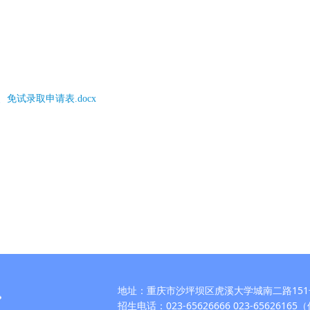
免试录取申请表.docx
地址：重庆市沙坪坝区虎溪大学城南二路151
招生电话：023-65626666 023-6562616