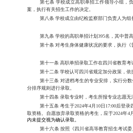
第七条
学校成立高职单招工作领导小组，
案，执行有关招生工作的决定。
第八条
学校成立由纪检监察部门负责人为组
第九条
学校的高职单招计划
395名，其中
普
第十条
对考生身体健康状况的要求，执行《
第十一条
高职单招录取工作在四川省教育考
第十二条
学校认可四川省规定加分政策，依
第十三条
对进档考生的专业安排，实行分数
分排序规则进行录取。
第十四条
录取专业时，考生所报专业志愿无
第十
五
条
考生于
2024年4月10日17:00后
登录
取资格。自愿放弃录取资格的考生，应于
2024年
4
内未提交视为确认录取。
第十
六
条
按照《四川省高等教育招生考试委员会