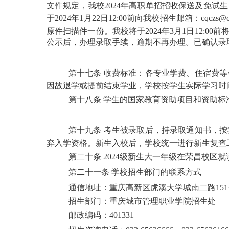
文件规定，我校2024年高职单招招收保送及免试
于2024年1月22日12:00前向我校招生邮箱：cqczs
原件扫描件一份
。
我校将于
2024年3月1日12:
公示后，办理录取手续，逾期不再办理。已确认录
第十七
条
收费标准：各专业学费、住宿费等
因故退学或提前结束学业，学校按学生实际学习时
第十八条
学生的国家教育资助项目和资助标
第十九条
考生被录取后，持录取通知书，按
弃入学资格。新生入校后，学校统一进行新生复查
第二十条
2024级新生
大一年级
在荣昌校区就
第二十
一
条
学校招生部门的联系方式
通信地址：
重庆高新区虎溪大学城南二路
15
招生部门：重庆城市管理职业学院招生处
邮政编码：
401331