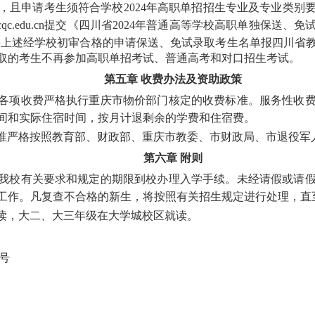
生，且申请考生须符合学校2024年高职单招招生专业及专业类
@cqc.edu.cn提交《四川省2024年普通高等学校高职单独
保送、
免
00前将上述经学校初审合格的申请
保送、
免试录取考生名单报四川省
取的考生不再参加高职单招考试、普通高考和对口招生考试。
第五章
收费办法及资助政策
各项收费严格执行重庆市物价部门核定的收费标准。服务性收
间和实际住宿时间，按月计退剩余的学费和住宿费。
准严格按照教育部、财政部、
重庆市教委
、
市财政局
、
市
退役军
第六章
附则
我校有关要求和规定的期限到校办理入学手续。未经请假或请
工作。凡复查不合格的新生，将按照有关招生规定进行处理，直
读，
大
二、
大
三年
级
在大学城校区就读
。
1号