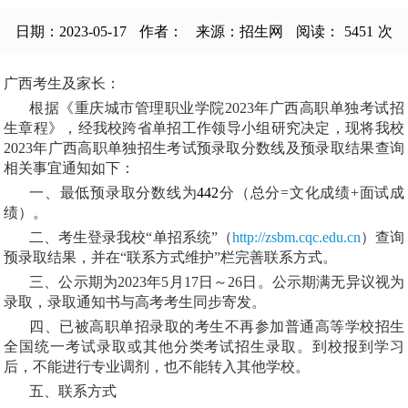
日期：2023-05-17
作者：
来源：招生网
阅读：
5451
次
广西考生及家长：
根据《重庆城市管理职业学院
2023年广西高职单独考试招
生章程》，经我校跨省单招工作领导小组研究决定，现将我校
2023
年广西高职单独招生考试预录取分数线及预录取结果查询
相关事宜通知如下：
一、最低预录取分数线为
442
分（总分
=文化成绩+面试成
绩）。
二、考生登录我校
“单招系统”（
http://zsbm.
cqc.edu.cn
）查询
预录取结果，并在
“联系方式维护”栏完善联系方式。
三、公示期为
2023
年
5月
17
日～
26
日。公示期满无异议视为
录取，录取通知书与高考考生同步寄发。
四、已被高职单招录取的考生不再参加普通高等学校招生
全国统一考试录取或其他分类考试招生录取。到校报到学习
后，不能进行专业调剂，也不能转入其他学校。
五、联系方式