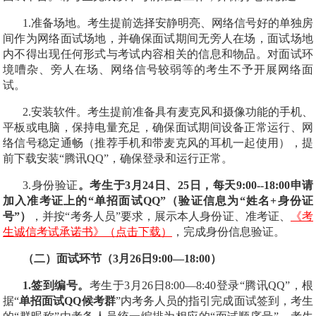
1.
准备场地。
考生提前选择安静明亮、网络信号好的单独房
间作为网络面试场地，并确保面试期间无旁人在场
，
面试场地
内不得出现任何形式与考试内容相关的信息和物品。
对面试环
境嘈杂、旁人在场、网络信号较弱等的考生不予开展网络面
试。
2.
安装软件。
考生提前准备具有麦克风和摄像功能的手机、
平板或电脑，
保持电量充足，
确保面试期间设备正常运行、网
络信号稳定通畅（推荐手机和带麦克风的耳机一起使用），提
前下载安装“腾讯
QQ
”，确保登录和运行正常。
3.
身份验证
。
考生于
3
月
24
日
、
25
日
，
每天
9:00
--
18:00
申请
加入准考证上的
“单招面试
QQ
”
（
验证信息为“姓名
+
身份证
号”
）
，并按
“考务人员”
要求，展示本人身份证、准考证、
《考
生诚信考试承诺书》（点击下载）
，完成身份信息验证。
（二）面试环节（
3
月
26
日
9:00
—
18:00
）
1.
签到编号。
考生于
3
月
26
日
8:00
—
8:40
登录“腾讯
QQ
”，根
据
“
单招面试
QQ
候考群
”
内考务人员的指引完成面试签到，考生