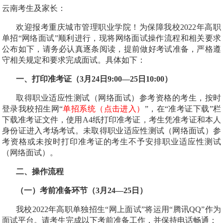
云南考生及家长：
欢迎报考重庆城市管理职业学院！为保障我校
2022
年高职
单招“网络面试”顺利进行，现将网络面试操作流程和相关要求
公布
如下
，请
务必认真逐条阅读，
提前做好考试准备，严格遵
守相关规定和要求完成面试。具体如下：
一、打印准考证（
3
月
24
日
9:00
—
2
5
日
1
0
:00
）
取得职业适应性测试（网络面试）参考资格的考生，按时
登录我校招生网“
单招系统（点击进入）
”，在“准考证下载”栏
下载准考证文件，使用
A4
纸打印准考证，考生凭准考证和本人
身份证进入考场考试。未取得职业适应性测试（网络面试）参
考资格或未按时打印准考证的考生不予安排职业适应性测试
（网络面试）。
二、操作流程
（一）考前准备
环节
（
3
月
24
—
25
日）
我校
2022
年高职单独招生“网上面试”将运用“腾讯
QQ
”作为
面试平台。请考生完成以下考前准备工作，并保持电话畅通：