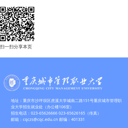
扫一扫分享本页
地址：重庆市沙坪坝区虎溪大学城南二路151号重庆城市管理职
业大学招生就业处（办公楼106室）
招生电话：023-65626666 023-65626165（传真）
邮箱：cqczs@cqc.edu.cn 邮编：401331