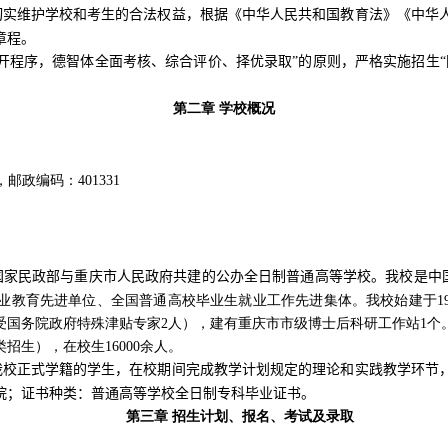
切实维护学校和考生的合法权益，根据《中华人民共和国教育法》《中华
章程。
开程序，德智体全面考核、综合评价、择优录取”的原则，严格实施招生
第二章 学校概况
，邮政编码：
401331
国家民政部与重庆市人民政府共建的公办全日制普通高等学校。我校是中
业教育先进单位、全国普通高校毕业生就业工作先进集体。我校始建于
1
受国务院政府特殊津贴专家
2
人），建有重庆市市级博士后科研工作站
1
个
类招生），在校生
16000
余人。
我校正式学籍的学生，在校期间完成教学计划规定的理论和实践教学环节
院；证书种类：普通高等学校全日制专科毕业证书。
第三章 招生计划、报名、考试及录取