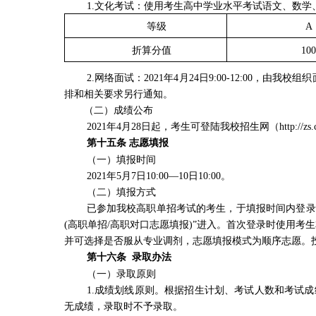
1.
文化考试：使用考生高中学业水平考试语文、数学
等级
A
折算分值
100
2.
网络面试：
2021
年
4
月
24
日
9:00-12:00
，由我校组织
排和相关要求另行通知。
（二）成绩公布
2021
年
4
月
28
日起，考生可登陆我校招生网（
http://zs
第十五条 志愿填报
（一）填报时间
2021
年
5
月
7
日
10:00—10
日
10:00
。
（二）填报方式
已参加我校高职单招考试的考生，于填报时间内登录
(
高职单招
/
高职对口志愿填报
)”
进入。首次登录时使用考生
并可选择是否服从专业调剂，志愿填报模式为顺序志愿。
第十六条 录取办法
（一）录取原则
1.
成绩划线原则。根据招生计划、考试人数和考试成
无成绩，录取时不予录取。