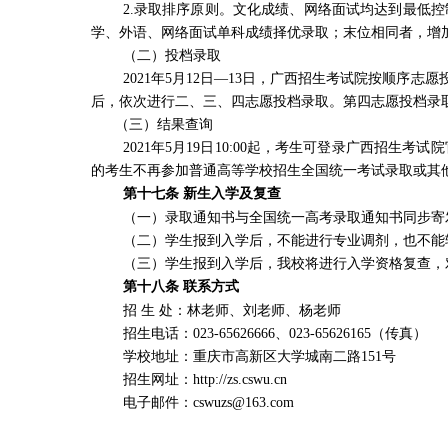
2.
录取排序原则。文化成绩、网络面试均达到最低控
学、外语、网络面试单科成绩择优录取；末位相同者，增
（二）投档录取
2021
年
5
月
12
日—
13
日，广西招生考试院按顺序志愿
后，依次进行二、三、四志愿投档录取。第四志愿投档录
（三）结果查询
2021
年
5
月
19
日
10:00
起，考生可登录广西招生考试院
的考生不再参加普通高等学校招生全国统一考试录取或其
第十七条 新生入学及复查
（一）录取通知书与全国统一高考录取通知书同步寄
（二）学生报到入学后，不能进行专业调剂，也不能
（三）学生报到入学后，我校将进行入学资格复查，
第十八条 联系方式
招 生 处：林老师、刘老师、杨老师
招生电话：
023-65626666
、
023-65626165
（传真）
学校地址：重庆市高新区大学城南二路
151
号
招生网址：
http://zs.cswu.cn
电子邮件：
cswuzs@163.com