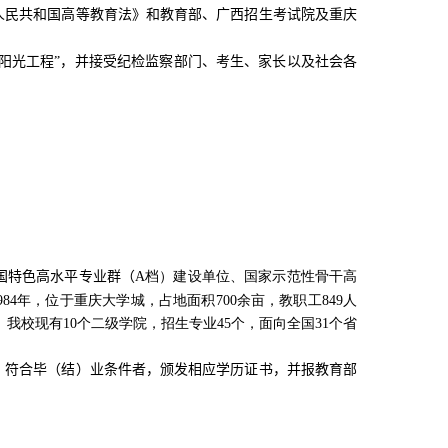
人民共和国高等教育法》和教育部、广西招生考试院及重庆
“阳光工程”，并接受纪检监察部门、考生、家长以及社会各
国特色高水平专业群（
A
档）建设单位、国家示范性骨干高
984
年，位于重庆大学城，占地面积
700
余亩，教职工
849
人
。我校现有
10
个二级学院，招生专业
45
个，面向全国
31
个省
，符合毕（结）业条件者，颁发相应学历证书，并报教育部