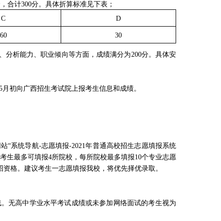
分，合计
300
分。具体折算标准见下表；
C
D
60
30
、分析能力、职业倾向等方面，成绩满分为
200
分。具体安
5
月初向广西招生考试院上报考生信息和成绩。
站“系统导航
-
志愿填报
-2021
年普通高校招生志愿填报系统
考生最多可填报
4
所院校，每所院校最多填报
10
个专业志愿
招资格。建议考生一志愿填报我校，将优先择优录取。
线。无高中学业水平考试成绩或未参加网络面试的考生视为