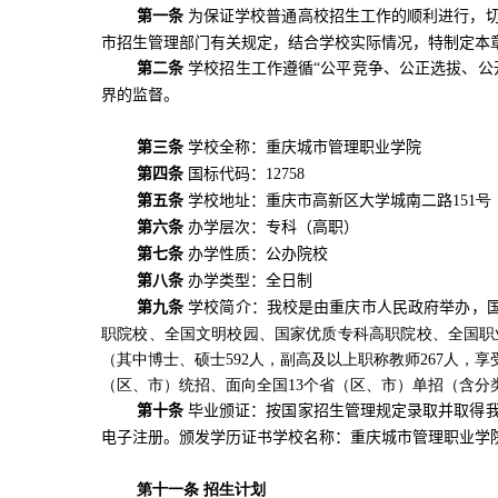
第一条
为保证学校普通高校招生工作的顺利进行，
市招生管理部门有关规定，结合学校实际情况，特制定本
第二条
学校招生工作遵循“公平竞争、公正选拔、公
界的监督。
第三条
学校全称：重庆城市管理职业学院
第四条
国标代码：
12758
第五条
学校地址：重庆市高新区大学城南二路
151
号
第六条
办学层次：专科（高职）
第七条
办学性质：公办院校
第八条
办学类型：全日制
第九条
学校简介：我校是由重庆市人民政府举办，
职院校、全国文明校园、国家优质专科高职院校、全国职
（其中博士、硕士
592
人，副高及以上职称教师
267
人，享
（区、市）统招、面向全国
13
个省（区、市）单招（含分
第十条
毕业颁证：按国家招生管理规定录取并取得
电子注册。颁发学历证书学校名称：重庆城市管理职业学
第十一条 招生计划