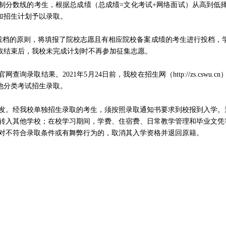
制分数线的考生，根据总成绩（总成绩
=
文化考试
+
网络面试）从高到低
加招生计划予以录取。
投档的原则，将填报了院校志愿且有相应院校备案成绩的考生进行投档，
取结束后，我校未完成计划时不再参加征集志愿。
官网查询录取结果。
2021
年
5
月
24
日前，我校在招生网（
http://zs.cswu.cn
他分类考试招生录取。
发。经我校单独招生录取的考生，须按照录取通知书要求到校报到入学。
转入其他学校；在校学习期间，学费、住宿费、日常教学管理和毕业文凭
对不符合录取条件或有舞弊行为的，取消其入学资格并退回原籍。