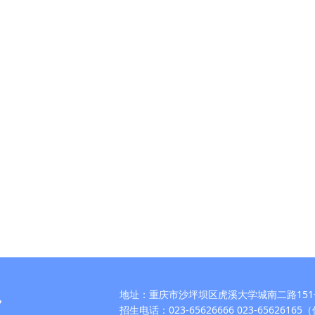
地址：重庆市沙坪坝区虎溪大学城南二路151
招生电话：023-65626666 023-6562616