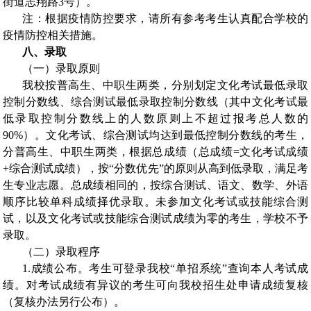
街道志翔路
3
号）。
注：根据疫情防控要求，请所有参考考生认真配合学校的
疫情防控相关措施。
八、录取
（一）录取原则
我校按普高生、中职生两类，分别划定文化考试最低录取
控制分数线、综合测试最低录取控制分数线（其中文化考试最
低录取控制分数线上的人数原则上不超过报考总人数的
90%
）。文化考试、综合测试均达到最低控制分数线的考生，
分普高生、中职生两类，根据总成绩（总成绩
=
文化考试成绩
+
综合测试成绩），按
“
分数优先
”
的原则从高到低录取，满足考
生专业志愿。总成绩相同的，按综合测试、语文、数学、外语
顺序比较单科成绩择优录取。未参加文化考试或技能综合测
试，以及文化考试或技能综合测试成绩为零的考生，学校不予
录取。
（二）录取程序
1.
成绩公布。考生可登录我校
“
单招系统
”
查询本人考试成
绩。对考试成绩有异议的考生可向我校招生处申请成绩复核
（复核办法另行公布）。