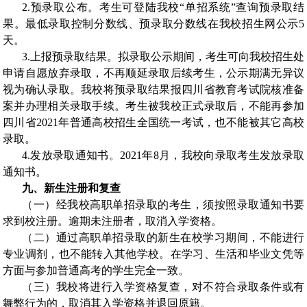
2.
预录取公布。考生可登陆我校
“
单招系统
”
查询预录取结
果。最低录取控制分数线、预录取分数线在我校招生网公示
5
天。
3.
上报预录取结果。拟录取公示期间，考生可向我校招生处
申请自愿放弃录取，不再顺延录取后续考生，公示期满无异议
视为确认录取。我校将预录取结果报四川省教育考试院核准备
案并办理相关录取手续。考生被我校正式录取后，不能再参加
四川省
2021
年普通高校招生全国统一考试，也不能被其它高校
录取。
4.
发放录取通知书。
2021
年
8
月，我校向录取考生发放录取
通知书。
九、新生注册和复查
（一）经我校高职单招录取的考生，须按照录取通知书要
求到校注册。逾期未注册者，取消入学资格。
（二）通过高职单招录取的新生在校学习期间，不能进行
专业调剂，也不能转入其他学校。在学习、生活和毕业文凭等
方面与参加普通高考的学生完全一致。
（三）我校将进行入学资格复查，对不符合录取条件或有
舞弊行为的，取消其入学资格并退回原籍。