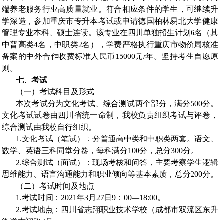
端养老服务行业高质量就业。符合相应条件的学生，可继续升
学深造，参加重庆市专升本考试或申请德国柏林易北大学健康
管理专业本科、硕士连读。该专业在四川单独招生计划
6
名（其
中普高类
4
名，中职类
2
名），学费严格执行重庆市物价局核准
备案的中外合作收费标准人民币
15000
元
/
年。坚持考生自愿原
则。
七、考试
（一）考试科目及形式
本次考试分为文化考试、综合测试两个部分，满分
500
分。
文化考试试卷由四川省统一命制，我校负责组织考试与评卷，
综合测试由我校自行组织。
1.
文化考试（笔试）：分普通高中类和中职类两套。语文、
数学、英语三科同堂分卷，每科满分
100
分，总分
300
分。
2.
综合测试（面试）：现场考核和问答，主要考察学生逻辑
思维能力、语言沟通能力和职业倾向等基本素质，总分
200
分。
（二）考试时间及地点
1.
考试时间：
2021
年
3
月
27
日
9
：
00—18:00
。
2.
考试地点：四川省志翔职业技术学校（成都市双流区东升