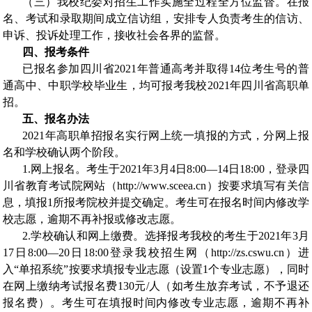
（三）我校纪委对招生工作实施全过程全方位监督。在报
名、考试和录取期间成立信访组，安排专人负责考生的信访、
申诉、投诉处理工作，接收社会各界的监督。
四、报考条件
已报名参加四川省
2021
年普通高考并取得
14
位考生号的普
通高中、中职学校毕业生，均可报考我校
2021
年四川省高职单
招。
五、报名办法
2021
年高职单招报名实行网上统一填报的方式，分网上报
名和学校确认两个阶段。
1.
网上报名。考生于
2021
年
3
月
4
日
8:00—14
日
18:00
，登录四
川省教育考试院网站（
http://www.sceea.cn
）按要求填写有关信
息，填报
1
所报考院校并提交确定。考生可在报名时间内修改学
校志愿，逾期不再补报或修改志愿。
2.
学校确认和网上缴费。选择报考我校的考生于
2021
年
3
月
17
日
8:00—20
日
18:00
登录我校招生网（
http://zs.cswu.cn
）进
入
“
单招系统
”
按要求填报专业志愿（设置
1
个专业志愿），同时
在网上缴纳考试报名费
130
元
/
人（如考生放弃考试，不予退还
报名费）。考生可在填报时间内修改专业志愿，逾期不再补