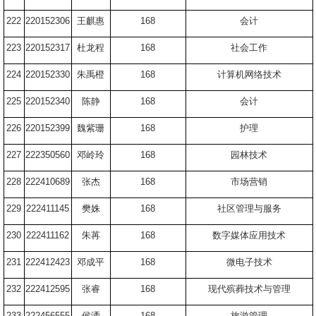
222
220152306
王麒惠
168
会计
223
220152317
杜龙程
168
社会工作
224
220152330
朱禹橙
168
计算机网络技术
225
220152340
陈静
168
会计
226
220152399
魏紫珊
168
护理
227
222350560
邓岭玲
168
园林技术
228
222410689
张杰
168
市场营销
229
222411145
樊姝
168
社区管理与服务
230
222411162
朱苒
168
数字媒体应用技术
231
222412423
邓成平
168
微电子技术
232
222412595
张睿
168
现代殡葬技术与管理
233
222456555
侯洒
168
旅游管理