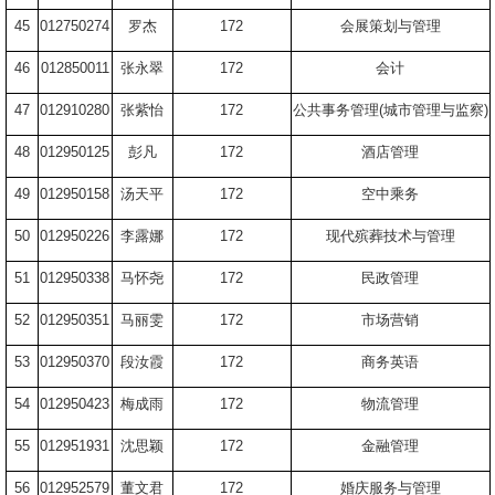
45
012750274
罗杰
172
会展策划与管理
46
012850011
张永翠
172
会计
47
012910280
张紫怡
172
公共事务管理
(
城市管理与监察
)
48
012950125
彭凡
172
酒店管理
49
012950158
汤天平
172
空中乘务
50
012950226
李露娜
172
现代殡葬技术与管理
51
012950338
马怀尧
172
民政管理
52
012950351
马丽雯
172
市场营销
53
012950370
段汝霞
172
商务英语
54
012950423
梅成雨
172
物流管理
55
012951931
沈思颖
172
金融管理
56
012952579
董文君
172
婚庆服务与管理