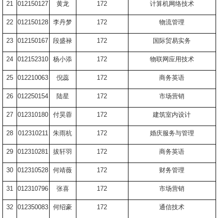
21
012150127
黄龙
172
计算机网络技术
22
012150128
李丹梦
172
物流管理
23
012150167
段盛禄
172
国际贸易实务
24
012152310
杨小添
172
物联网应用技术
25
012210063
倪蕊
172
商务英语
26
012250154
陆星
172
市场营销
27
012310180
付昊蓉
172
建筑室内设计
28
012310211
朱雨杭
172
婚庆服务与管理
29
012310281
拔轩羽
172
商务英语
30
012310528
何靖薇
172
财务管理
31
012310796
张喜
172
市场营销
32
012350083
何绍豪
172
通信技术