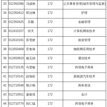
33
012350396
冯成艳
172
公共事务管理
(
城市管理与监察
)
34
012350412
郭治琳
172
护理
35
012350425
吕颖
172
金融管理
36
012410157
何天
172
计算机网络技术
37
012610191
苏雪娇
172
旅游管理
38
012650468
官食禄
172
物联网应用技术
39
012650810
杨玉娟
172
通信技术
40
012710135
马贤敏
172
跨境电子商务
41
012710141
赵瑞崧
172
新能源汽车技术
42
012710548
熊介旸
172
商务英语
43
012710551
庞俊瑶
172
会计
44
012710774
段仁猛
172
跨境电子商务