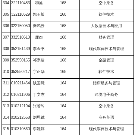
304
322110483
和旭
168
空中乘务
305
322110529
姚玉灿
168
软件技术
306
322150050
秦鸿云
168
大数据技术与应用
307
332510613
鹿杰
168
财务管理
308
352151439
李金书
168
现代殡葬技术与管理
309
352550165
祁宗建
168
金融管理
310
352550217
字正华
168
软件技术
311
010211464
钱国慧
164
婚庆服务与管理
312
010211906
丁文杰
164
跨境电子商务
313
010212194
张若昀
164
空中乘务
314
010212558
刘思铖
164
商务英语
315
010310560
李婉婷
164
现代殡葬技术与管理