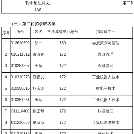
剩余招生计划
第二
186
（三）第二轮拟录取名单
考号
姓名
学考成绩量化总分
拟录取专业
序号
1
012610502
熊一
180
会展策划与管理
2
010211512
蒋海娜
172
民政管理
3
010251807
王振
172
金融管理
4
010310276
寇竞友
172
工业机器人技术
5
010350616
杨彦涛
172
微电子技术
6
010351281
禹迪
172
工业机器人技术
7
011110400
张玉玺
172
旅游管理
8
011210099
董薇薇
172
计算机网络技术
9
011210339
李薇
172
通信技术