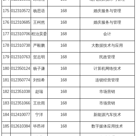
175
012310572
杨思语
168
婚庆服务与管理
176
012310685
王柯然
168
婚庆服务与管理
177
012310706
程治昊委
168
会计
178
012310738
严毅鹏
168
大数据技术与应用
179
012310763
贺志明
168
民政管理
180
012350124
杨子谦
168
计算机网络技术
181
012350774
刘恒希
168
连锁经营管理
182
012351038
赵瑞
168
市场营销
183
012351066
王欣雨
168
市场营销
184
012410077
宁洋
168
新能源汽车技术
185
012610384
毕昂祥
168
数字媒体应用技术