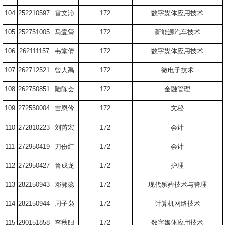
104
252210597
雷文沁
172
数字媒体应用技术
105
252751005
马壹玺
172
新能源汽车技术
106
262111157
韦堂倩
172
数字媒体应用技术
107
262712521
曾大禹
172
微电子技术
108
262750851
陆陈会
172
金融管理
109
272550004
吉恩伶
172
文秘
110
272810223
刘芮宏
172
会计
111
272950419
刀份红
172
会计
112
272950427
鲁成龙
172
护理
113
282150943
邓郭蕊
172
现代殡葬技术与管理
114
282150944
周子枭
172
计算机网络技术
115
290151858
李秋阳
172
数字媒体应用技术