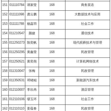
151
011110784
谭家莹
168
商务英语
152
011111098
龚云鹏
168
大数据技术与应用
153
011111788
杨蕊羽
168
社会工作
154
011210547
颜婕
168
通信技术
155
011250273
陈奕帆
168
现代殡葬技术与管理
156
011250295
黄鑫莹
168
民政管理
157
011250521
黄奕尧
168
计算机网络技术
158
011310047
张梅
168
民政管理
159
011350531
邓绪鲲
168
新能源汽车技术
160
012110007
李欣冉
168
酒店管理
161
012110106
缪玉环
168
社会工作
162
012110110
姜蕴春
168
民政管理