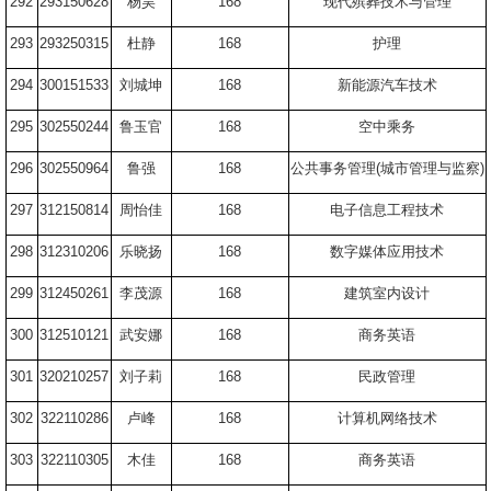
292
293150628
杨昊
168
现代殡葬技术与管理
293
293250315
杜静
168
护理
294
300151533
刘城坤
168
新能源汽车技术
295
302550244
鲁玉官
168
空中乘务
296
302550964
鲁强
168
公共事务管理
(
城市管理与监察
)
297
312150814
周怡佳
168
电子信息工程技术
298
312310206
乐晓扬
168
数字媒体应用技术
299
312450261
李茂源
168
建筑室内设计
300
312510121
武安娜
168
商务英语
301
320210257
刘子莉
168
民政管理
302
322110286
卢峰
168
计算机网络技术
303
322110305
木佳
168
商务英语