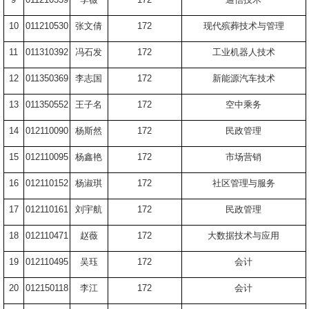
10
011210530
张文倩
172
现代殡葬技术与管理
11
011310392
冯石发
172
工业机器人技术
12
011350369
李志国
172
新能源汽车技术
13
011350552
王子名
172
空中乘务
14
012110090
杨斯然
172
民政管理
15
012110095
杨鑫艳
172
市场营销
16
012110152
杨淑琪
172
社区管理与服务
17
012110161
刘宇航
172
民政管理
18
012110471
赵薇
172
大数据技术与应用
19
012110495
吴珏
172
会计
20
012150118
李江
172
会计