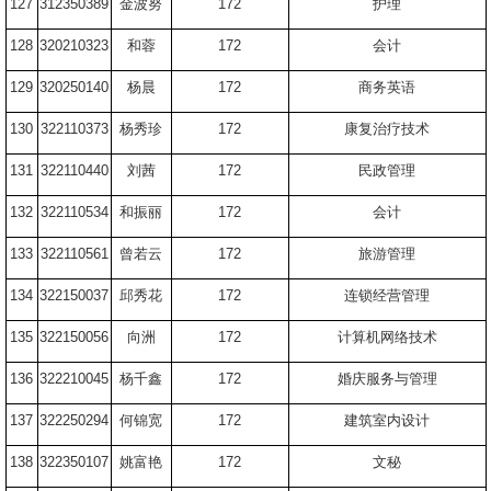
127
312350389
金波努
172
护理
128
320210323
和蓉
172
会计
129
320250140
杨晨
172
商务英语
130
322110373
杨秀珍
172
康复治疗技术
131
322110440
刘茜
172
民政管理
132
322110534
和振丽
172
会计
133
322110561
曾若云
172
旅游管理
134
322150037
邱秀花
172
连锁经营管理
135
322150056
向洲
172
计算机网络技术
136
322210045
杨千鑫
172
婚庆服务与管理
137
322250294
何锦宽
172
建筑室内设计
138
322350107
姚富艳
172
文秘