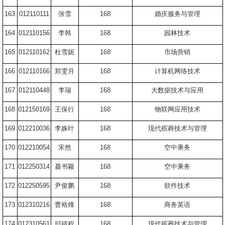
163
012110111
张雪
168
婚庆服务与管理
164
012110156
李韩
168
园林技术
165
012110162
杜雪妮
168
市场营销
166
012110166
郑雯月
168
计算机网络技术
167
012110448
李瑞
168
大数据技术与应用
168
012150169
王保行
168
物联网应用技术
169
012210036
李姝叶
168
现代殡葬技术与管理
170
012210054
宋然
168
空中乘务
171
012250314
聂书颖
168
空中乘务
172
012250595
尹俊鹏
168
软件技术
173
012310216
曹裕烽
168
商务英语
174
012310561
邱靖程
168
现代殡葬技术与管理