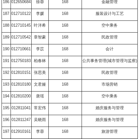
186
012650684
徐蓉
168
金融管理
187
012710122
李媛
168
服装设计与工艺
188
012710145
叶洋希
168
空中乘务
189
012710542
章智豪
168
民政管理
190
012710661
李苡
168
会计
191
012750183
柏春林
168
公共事务管理
(
城市管理与监察
)
192
012810151
张思美
168
民政管理
193
012810180
文君娅
168
市场营销
194
012810200
唐瑶
168
空中乘务
195
012811041
常宏伟
168
婚庆服务与管理
196
012811247
吴晓雨
168
婚庆服务与管理
197
012910161
李蓉
168
旅游管理