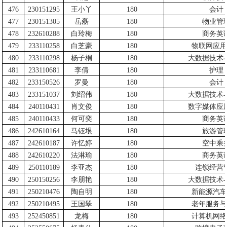
476
230151295
王小丫
180
会计
477
230151305
岳磊
180
物业管
478
232610288
白玲梅
180
商务英
479
233110258
白芝豪
180
物联网应用
480
233110298
杨子桐
180
大数据技术
481
233110681
李倩
180
护理
482
233150526
罗曼
180
会计
483
233151037
刘绍伟
180
大数据技术
484
240110431
肖文俊
180
数字媒体应
485
240110433
何可奕
180
商务英
486
242610164
马钰垠
180
旅游管
487
242610187
许忆婷
180
空中乘
488
242610220
法淋瑜
180
商务英
489
250110189
李亚杰
180
连锁经营
490
250150256
李朋艳
180
大数据技术
491
250210476
陶自明
180
新能源汽车
492
250210495
王国翠
180
老年服务与
493
252450851
龙梅
180
计算机网络