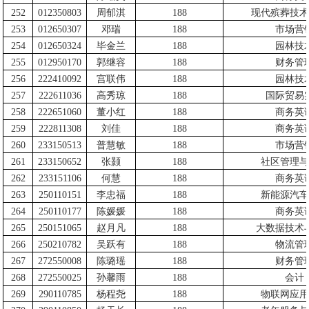
252
012350803
周郁淇
188
现代殡葬技术
253
012650307
邓瑞
188
市场营
254
012650324
毕金兰
188
园林技
255
012950170
郭继容
188
财务管
256
222410092
宫联伟
188
园林技
257
222611036
高秀琼
188
国际贸易
258
222651060
董小红
188
商务英
259
222811308
刘佳
188
商务英
260
233150513
普慧敏
188
市场营
261
233150652
张颢
188
社区管理与
262
233151106
何慧
188
商务英
263
250110151
李忠福
188
新能源汽车
264
250110177
陈媛媛
188
商务英
265
250151065
赵月凡
188
大数据技术
266
250210782
吴跃有
188
物流管
267
272550008
陈璐瑶
188
财务管
268
272550025
孙馨雨
188
会计
269
290110785
杨程尧
188
物联网应用