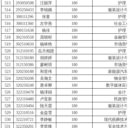
513
293050598
汪丽萍
180
护理
514
293250433
李锦娥
180
服装设计与
515
300111296
张童
180
护理
516
300111360
左学燕
180
社会工
517
300151638
杨佳
180
护理
518
302310558
屈锴程
180
金融管
519
302510650
杨林艳
180
市场营
520
312110195
岳月相团
180
护理
521
312150180
胡婷婷
180
服装设计与
522
312150386
廖树琪
180
市场营
523
320250188
和坚伟
180
新能源汽车
524
320250208
吴瀚文
180
物业管
525
320250248
唐卓卿
180
数字媒体应
526
322110478
杨泽娟
180
会计
527
322110480
卢亚新
180
民政管
528
322110494
陆天霞
180
服装设计与
529
322110516
金益雪
180
护理
530
322210721
李静敏
180
现代殡葬技术
531
322350201
李世锋
180
安全技术与