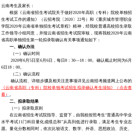
云南考生及家长：
根据《云南省招生考试院关于做好
2020
年高职（专科）院校单独招
生考试工作的通知》（云招考院〔
2020
〕
22
号）和《重庆城市管理职业
学院
2020
年云南省单独招生考试章程》精神，经我校普通高校招生录取
工作领导小组同意，并报云南省招生考试院审核，现将我校
2020
年云南
省高职单独招生第一轮拟录取确认有关事项通知如下：
一、确认办法
（一）确认时间
2020
年
6
月
5
日至
6
月
6
日，每日
8
：
30—18
：
00
。确认截止时间为
6
月
6
日
18
：
00
。
（二）确认流程
确认流程、详细步骤及相关注意事项详见云南招考频道网上公布的
《
云南省高职（专科）院校单独考试招生拟录确认考生须知
》
（
点击查
看
）
。
二、拟录取结果
（一）拟录取原则
在云南省招生考试院指导、监督下，由我校按照考生“普通高中学业
水平考试
11
门科目量化成绩总和
”
从高到低进行录取，满足考生专业志
愿。量化分数相同时，依次比较语文、数学、外语、思想政治、历史、