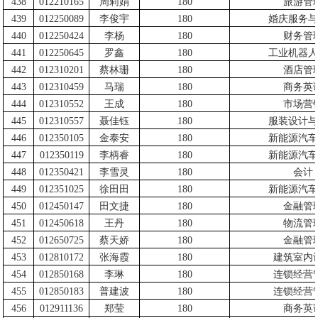
438
012210165
周莉娟
180
旅游管
439
012250089
李俊宇
180
婚庆服务与
440
012250424
李杨
180
财务管
441
012250645
罗鑫
180
工业机器人
442
012310201
蔡林珊
180
酒店管
443
012310459
马瑞
180
商务英
444
012310552
王成
180
市场营
445
012310557
聂佳钰
180
服装设计与
446
012350105
金泰安
180
新能源汽车
447
012350119
李柄睿
180
新能源汽车
448
012350421
李雪灵
180
会计
449
012351025
徐田田
180
新能源汽车
450
012450147
田文捷
180
金融管
451
012450618
王丹
180
物流管
452
012650725
蔡天娇
180
金融管
453
012810172
张海霞
180
建筑室内
454
012850168
李琳
180
连锁经营
455
012850183
普建波
180
连锁经营
456
012911136
郑莹
180
商务英