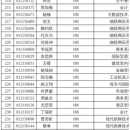
214
011250132
韩语
188
空中乘
215
011250375
周加梅
188
会计
216
011250473
杨楠
188
大数据技术
217
011250489
张文
188
物联网应用
218
011250490
赖钧联
188
物联网应用
219
011250504
代兴为
188
物联网应用
220
011250514
何路坤
188
物联网应用
221
011310069
韦福芮
188
商务英
222
012110029
袁思静
188
国际贸易
223
012110031
王曜
188
建筑室内
224
012110034
杨瑞娟
188
金融管
225
012110041
陆泓畅
188
工业机器人
226
012110044
姬义翔
188
报关与国际
227
012110086
何梦媛
188
市场营
228
012110122
周姝吉
188
商务英
229
012110126
尤思莹
188
酒店管
230
012110137
丁瑞昕
188
会计
231
012150090
曹奕昕
188
现代殡葬技术
232
012150144
黎琳
188
现代殡葬技术