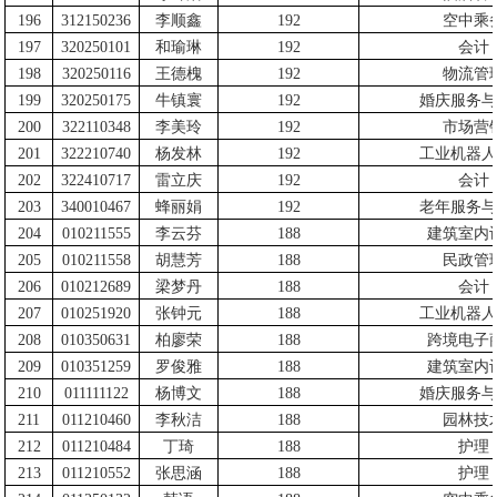
196
312150236
李顺鑫
192
空中乘
197
320250101
和瑜琳
192
会计
198
320250116
王德槐
192
物流管
199
320250175
牛镇寰
192
婚庆服务与
200
322110348
李美玲
192
市场营
201
322210740
杨发林
192
工业机器人
202
322410717
雷立庆
192
会计
203
340010467
蜂丽娟
192
老年服务与
204
010211555
李云芬
188
建筑室内
205
010211558
胡慧芳
188
民政管
206
010212689
梁梦丹
188
会计
207
010251920
张钟元
188
工业机器人
208
010350631
柏廖荣
188
跨境电子
209
010351259
罗俊雅
188
建筑室内
210
011111122
杨博文
188
婚庆服务与
211
011210460
李秋洁
188
园林技
212
011210484
丁琦
188
护理
213
011210552
张思涵
188
护理