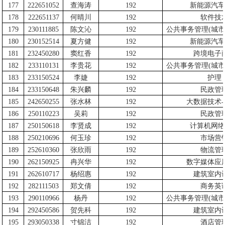
177
222651052
查海涛
192
新能源汽车
178
222651137
何晴川
192
软件技
179
230111885
陈文沁
192
公共事务管理
(
城市
180
230152514
夏方健
192
新能源汽车
181
232450280
窦红香
192
跨境电子
182
233110131
李贵花
192
公共事务管理
(
城市
183
233150524
李婕
192
护理
184
233150648
朱兴麟
192
民政管
185
242650255
张水林
192
大数据技术
186
250110223
吴莉
192
民政管
187
250150618
李贤成
192
计算机网络
188
250210696
何玉珍
192
市场营
189
252610360
张欣雨
192
物流管
190
262150925
冉兴华
192
数字媒体应
191
262610717
杨绍惠
192
建筑室内
192
282111503
郑文倩
192
商务英
193
290110966
杨丹
192
公共事务管理
(
城市
194
292450586
贺先科
192
建筑室内
195
293050338
寸锦洁
192
酒店管