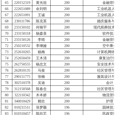
65
220152319
黄光祖
200
金融管
66
222651089
余刘明
200
工业机器人
67
222651091
王诚
200
工业机器人
68
230111786
陈克英
200
婚庆服务与
69
233150102
何翰宇
200
现代殡葬技术
70
233150118
杨森喜
200
软件技
71
233150126
李晴
200
金融管
72
250210532
李继娅
200
空中乘
73
252610265
杨梅
200
计算机网络
74
252650459
王木清
200
康复治疗
75
262750555
杨忠文
200
安全技术与
76
262810135
马俊
200
社区管理与
77
290151775
张楠
200
服装设计与
78
302510378
吴迪
200
会计
79
312150568
陈春念
200
社区管理与
80
322110342
木本娇
200
物流管
81
340010429
赖欣
200
护理
82
010211511
张梦颖
196
园林技
83
010310457
陈欣艺
196
民政管