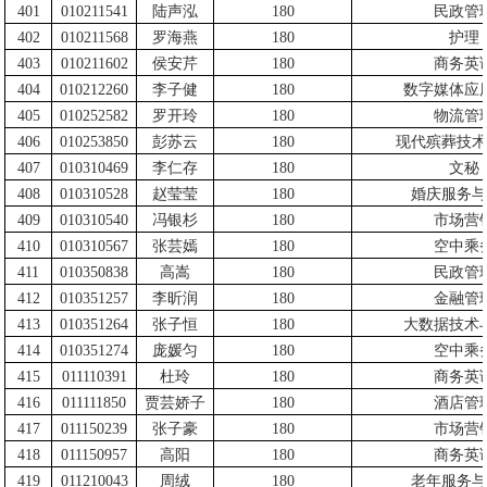
401
010211541
陆声泓
180
民政管
402
010211568
罗海燕
180
护理
403
010211602
侯安芹
180
商务英
404
010212260
李子健
180
数字媒体应
405
010252582
罗开玲
180
物流管
406
010253850
彭苏云
180
现代殡葬技术
407
010310469
李仁存
180
文秘
408
010310528
赵莹莹
180
婚庆服务与
409
010310540
冯银杉
180
市场营
410
010310567
张芸嫣
180
空中乘
411
010350838
高嵩
180
民政管
412
010351257
李昕润
180
金融管
413
010351264
张子恒
180
大数据技术
414
010351274
庞媛匀
180
空中乘
415
011110391
杜玲
180
商务英
416
011111850
贾芸娇子
180
酒店管
417
011150239
张子豪
180
市场营
418
011150957
高阳
180
商务英
419
011210043
周绒
180
老年服务与