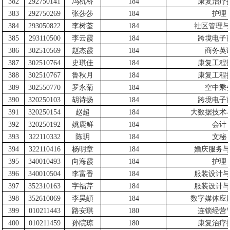
382
292750141
冯杭桥
184
康复治疗
383
292750269
张莎莎
184
护理
384
293050822
李树荃
184
社区管理与
385
293110500
李云霞
184
跨境电子
386
302510569
赵杰霞
184
商务英
387
302510764
史琪佳
184
康复工程
388
302510767
鲁秋月
184
康复工程
389
302550770
罗永菊
184
空中乘
390
320250103
胡诗扬
184
跨境电子
391
320250154
赵超
184
大数据技术
392
320250192
姚鹿鲜
184
会计
393
322110332
陈玥
184
文秘
394
322110416
杨明章
184
婚庆服务与
395
340010493
向海霞
184
护理
396
340010504
李富香
184
服装设计与
397
352310163
字福芹
184
服装设计与
398
352610069
李昊頔
184
数字媒体应
399
010211443
路安琪
180
连锁经营
400
010211459
孙院琼
180
康复治疗