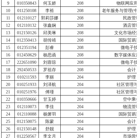
9
010350843
何玉娇
208
物联网应用
10
011250108
李裕
208
老年服务与管理
(
中
11
012110127
郭莉莎娜
208
民政管
12
012110132
张鑫娴
208
酒店管
13
012150126
邱美琳
208
文化市场经
14
012350413
胡传靖
208
国际贸易
15
012351194
彭睿
208
微电子技
16
012450629
杨思函
208
数字媒体应
17
222651090
刘蓉琼
208
微电子技
18
292450533
罗祖存
208
会计
19
010211593
李丽
204
护理
20
010251933
刘泽航
204
社区管理与
21
010251976
傅瑾
204
社区管理与
22
010350666
甘玉婷
204
空中乘
23
012110073
李佳
204
物流管
24
012110088
杨箫羽
204
国际贸易
25
012150075
陈蒙
204
会计
26
012150148
舒靓
204
护理
27
012250567
李文月
204
市场营