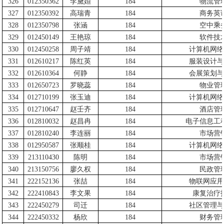
326
012350362
李黛姮
184
物流管
327
012350392
高瑞青
184
商务英
328
012350798
张涵
184
空中乘
329
012450149
王艳琼
184
软件技
330
012450258
周子靖
184
计算机网络
331
012610217
陈红英
184
服装设计与
332
012610364
何静
184
会展策划与
333
012650723
罗晓蕊
184
物业管
334
012710199
张玉迪
184
计算机网络
335
012710647
赵壬齐
184
酒店管
336
012810032
赵昌冉
184
电子信息工
337
012810240
李连丽
184
市场营
338
012950587
张顺桂
184
计算机网络
339
213110430
陈明
184
市场营
340
213150756
廖久权
184
民政管
341
222152136
张喆
184
物联网应用
342
222410843
李文果
184
康复治疗
343
222450279
司迁
184
社区管理与
344
222450332
杨欣
184
财务管