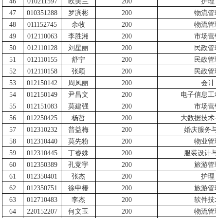
46
010211597
欧美兰
200
护理
47
010351288
罗滨彬
200
物流管
48
011152745
余牧
200
物流管
49
012110063
李胜湘
200
市场营
50
012110128
刘星丽
200
民政管
51
012110155
舒宁
200
民政管
52
012110158
张颖
200
民政管
53
012150142
周凤丽
200
会计
54
012150149
尹昌文
200
电子信息工
55
012151083
莫建强
200
市场营
56
012250425
杨哲
200
大数据技术
57
012310232
普益梅
200
婚庆服务与
58
012310440
莫先粉
200
物业管
59
012310445
丁睿姝
200
服装设计与
60
012350389
孔竞宇
200
旅游管
61
012350401
张杰
200
护理
62
012350751
徐申椿
200
旅游管
63
012710483
李杰
200
软件技
64
220152207
何文玉
200
物流管