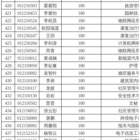
420
011210303
栗紫熙
180
旅游管
421
011210453
李紫怡
180
园林技
422
011210524
李程昊
180
物联网应用
423
011210545
欧阳瑞遥
180
康复治疗
424
011250247
王玥
180
康复治疗
425
011250284
李剑涛
180
计算机网络
426
011250501
芮青
180
物联网应用
427
012110012
黄成楠
180
新能源汽车
428
012110050
李祉豫
180
护理
429
012110092
袁智针
180
婚庆服务与
430
012110100
李昶
180
建筑室内
431
012110117
龙姣
180
社区管理与
432
012110130
谷欢
180
安全技术与
433
012110502
晋贤
180
文秘
434
012150052
张云彭
180
社区管理与
435
012150089
唐鹏
180
跨境电子
436
012150092
周馨雨
180
报关与国际
437
012152313
杨智云
180
电子信息工