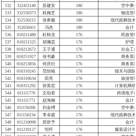
532
322451140
苏建安
180
空中乘
533
332550373
耗梅芝
180
物流管
534
352550215
张希颖
180
现代殡葬技术
535
352650411
冯杰
180
会计
536
010211480
杜秋含
176
民政管
537
010211525
胡珮芸
176
护理
538
010212672
王子通
176
社会工
539
010251927
张书豪
176
商务英
540
010253856
何庆衍
176
商务英
541
010310245
范恒铭
176
报关与国际
542
010310634
田亮
176
旅游管
543
010351292
孙英宏
176
计算机网络
544
011111770
文劭君
176
跨境电子
545
011111772
赵海楠
176
会计
546
011150206
刘金镈
176
空中乘
547
011150234
李卓庭
176
现代殡葬技术
548
011210098
郑舒予
176
会计
549
011210127
邹纤
176
服装设计与