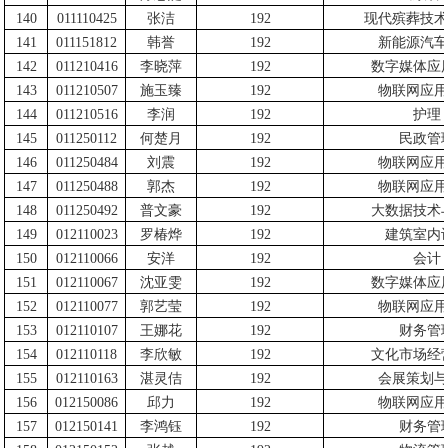
140
011110425
张洁
192
现代殡葬技术
141
011151812
韩誉
192
新能源汽车
142
011210416
李晓萍
192
数字媒体应
143
011210507
施玉臻
192
物联网应用
144
011210516
李润
192
护理
145
011250112
何楚月
192
民政管
146
011250484
刘震
192
物联网应用
147
011250488
郭杰
192
物联网应用
148
011250492
普文豪
192
大数据技术
149
012110023
罗椿烨
192
建筑室内
150
012110066
安洋
192
会计
151
012110067
沈亚雯
192
数字媒体应
152
012110077
郭艺莹
192
物联网应用
153
012110107
王娜花
192
财务管
154
012110118
李欣敏
192
文化市场经
155
012110163
湛灵佶
192
会展策划与
156
012150086
邱力
192
物联网应用
157
012150141
李鸿钰
192
财务管