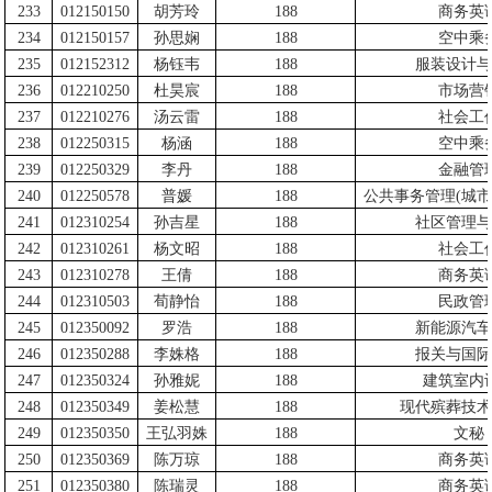
233
012150150
胡芳玲
188
商务英
234
012150157
孙思娴
188
空中乘
235
012152312
杨钰韦
188
服装设计与
236
012210250
杜昊宸
188
市场营
237
012210276
汤云雷
188
社会工
238
012250315
杨涵
188
空中乘
239
012250329
李丹
188
金融管
240
012250578
普媛
188
公共事务管理
(
城市
241
012310254
孙吉星
188
社区管理与
242
012310261
杨文昭
188
社会工
243
012310278
王倩
188
商务英
244
012310503
荀静怡
188
民政管
245
012350092
罗浩
188
新能源汽车
246
012350288
李姝格
188
报关与国际
247
012350324
孙雅妮
188
建筑室内
248
012350349
姜松慧
188
现代殡葬技术
249
012350350
王弘羽姝
188
文秘
250
012350369
陈万琼
188
商务英
251
012350380
陈瑞灵
188
商务英