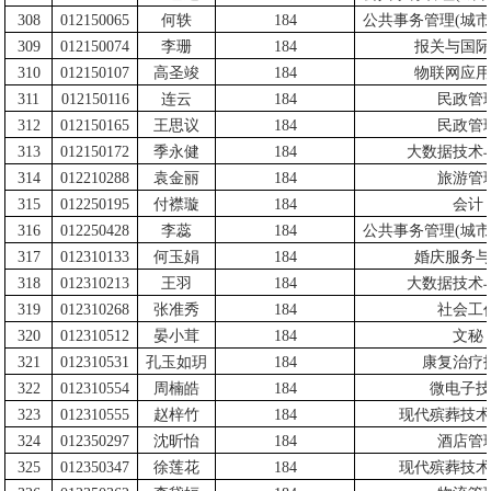
308
012150065
何轶
184
公共事务管理
(
城市
309
012150074
李珊
184
报关与国际
310
012150107
高圣竣
184
物联网应用
311
012150116
连云
184
民政管
312
012150165
王思议
184
民政管
313
012150172
季永健
184
大数据技术
314
012210288
袁金丽
184
旅游管
315
012250195
付襟璇
184
会计
316
012250428
李蕊
184
公共事务管理
(
城市
317
012310133
何玉娟
184
婚庆服务与
318
012310213
王羽
184
大数据技术
319
012310268
张准秀
184
社会工
320
012310512
晏小茸
184
文秘
321
012310531
孔玉如玥
184
康复治疗
322
012310554
周楠皓
184
微电子技
323
012310555
赵梓竹
184
现代殡葬技术
324
012350297
沈昕怡
184
酒店管
325
012350347
徐莲花
184
现代殡葬技术