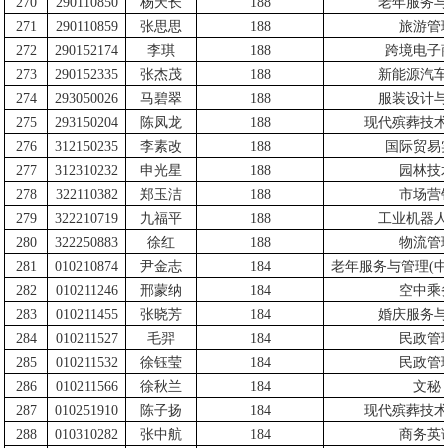
270
290110850
杨天长
188
老年服务与
271
290110859
张思思
188
旅游管
272
290152174
李琪
188
跨境电子
273
290152335
张杰茂
188
新能源汽车
274
293050026
马碧翠
188
服装设计与
275
293150204
陈凤龙
188
现代殡葬技术
276
312150235
李素改
188
国际贸易
277
312310232
申光星
188
园林技
278
322110382
郑玉洁
188
市场营
279
322210719
九福平
188
工业机器人
280
322250883
徐红
188
物流管
281
010210874
尹金志
184
老年服务与管理
(
中
282
010211246
邢蒙纳
184
空中乘
283
010211455
张晓芳
184
婚庆服务与
284
010211527
毛羿
184
民政管
285
010211532
徐钰莹
184
民政管
286
010211566
徐秋兰
184
文秘
287
010251910
陈子扬
184
现代殡葬技术
288
010310282
张中航
184
商务英