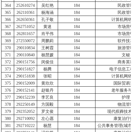
364
252610274
吴红艳
184
民政管
365
262110361
杨海涵
184
民政管
366
262650361
孔子敬
184
计算机网络
367
262751052
黄迷
184
市场营
368
262811657
肖平伟
184
市场营
369
272550072
周鹏莉
184
软件技
370
290110834
王树霞
184
旅游管
371
290110840
杨慧媛
184
文秘
372
290151756
闵俊佳
184
商务英
373
290151827
杨腾
184
电子信息工
374
290151838
张昭
184
计算机网络
375
290152009
黄欣欣
184
国际贸易
376
290152141
赵银丹
184
老年服务与
377
290152239
李艺良
184
护理
378
292250149
方国毅
184
物流管
379
292352052
罗文俊
184
现代殡葬技术
380
292710092
左心愿
184
康复治疗
381
292710222
杨慧
184
公共事务管理
(
城市