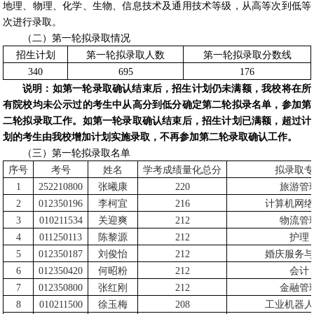
地理、物理、化学、生物、信息技术及通用技术等级，从高等次到低等
次进行录取。
（二）第一轮拟录取情况
招生计划
第一轮拟录取人数
第一轮拟录取分数线
340
695
176
说明：如第一轮录取确认结束后，招生计划仍未满额，我校将在所
有院校均未公示过的考生中从高分到低分确定第二轮拟录名单，参加第
二轮拟录取工作。如第一轮录取确认结束后，招生计划已满额，超过计
划的考生由我校增加计划实施录取，不再参加第二轮录取确认工作。
（三）第一轮拟录取名单
序号
考号
姓名
学考成绩量化总分
拟录取专
1
252210800
张曦康
220
旅游管
2
012350196
李柯宜
216
计算机网络
3
010211534
关迎爽
212
物流管
4
011250113
陈黎源
212
护理
5
012350187
刘俊怡
212
婚庆服务与
6
012350420
何昭粉
212
会计
7
012350800
张红刚
212
金融管
8
010211500
徐玉梅
208
工业机器人