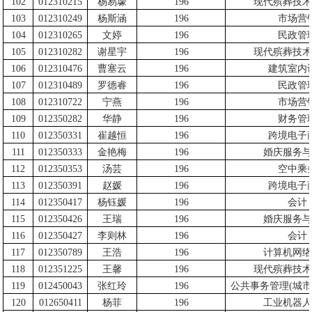
102
012310215
杨易壕
196
现代殡葬技术
103
012310249
杨斯涵
196
市场营
104
012310265
文婷
196
民政管
105
012310282
谢星宇
196
现代殡葬技术
106
012310476
曹塞云
196
建筑室内
107
012310489
罗德睿
196
民政管
108
012310722
宁燕
196
市场营
109
012350282
华静
196
财务管
110
012350331
崔越恒
196
跨境电子
111
012350333
金艳梅
196
婚庆服务与
112
012350353
汤芸
196
空中乘
113
012350391
赵媛
196
跨境电子
114
012350417
杨钰媛
196
会计
115
012350426
王瑞
196
婚庆服务与
116
012350427
李则林
196
会计
117
012350789
王浩
196
计算机网络
118
012351225
王馨
196
现代殡葬技术
119
012450043
张红玲
196
公共事务管理
(
城市
120
012650411
杨菲
196
工业机器人