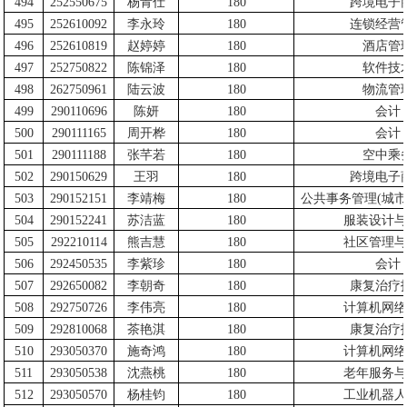
494
252550675
杨青仕
180
跨境电子
495
252610092
李永玲
180
连锁经营
496
252610819
赵婷婷
180
酒店管
497
252750822
陈锦泽
180
软件技
498
262750961
陆云波
180
物流管
499
290110696
陈妍
180
会计
500
290111165
周开桦
180
会计
501
290111188
张芊若
180
空中乘
502
290150629
王羽
180
跨境电子
503
290152151
李靖梅
180
公共事务管理
(
城市
504
290152241
苏洁蓝
180
服装设计与
505
292210114
熊吉慧
180
社区管理与
506
292450535
李紫珍
180
会计
507
292650082
李朝奇
180
康复治疗
508
292750726
李伟亮
180
计算机网络
509
292810068
茶艳淇
180
康复治疗
510
293050370
施奇鸿
180
计算机网络
511
293050538
沈燕桃
180
老年服务与
512
293050570
杨桂钧
180
工业机器人