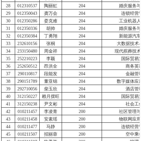
28
012310537
陶丽虹
204
婚庆服务与
29
012350043
龚万会
204
连锁经营
30
012350286
娄克难
204
工业机器人
31
012350336
胡帅
204
婚庆服务与
32
012350384
丁勇翔
204
新能源汽车
33
232610156
张桐
204
大数据技术
34
233150480
周金祥
204
现代殡葬技术
35
252210223
李颖
204
国际贸易
36
252650512
昂洪全
204
商务英
37
290110817
段能发
204
金融管
38
290151789
董亚锦
204
数字媒体应
39
292710056
柴玉欣
204
酒店管
40
312150227
赖月摆旺
204
国际贸易
41
312150238
尹文彬
204
社会工
42
010211457
李凌青
200
社区管理与
43
010211458
安素瑶
200
物联网应用
44
010211477
马静
200
连锁经营
45
010211507
招丽蓉
200
空中乘