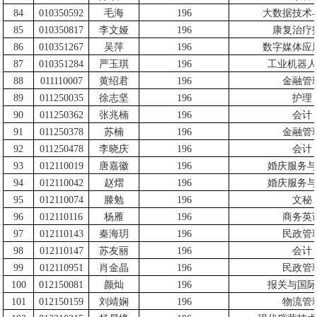
84
010350592
毛海
196
大数据技术
85
010350817
李文娅
196
康复治疗
86
010351267
吴萍
196
数字媒体应
87
010351284
严玉琪
196
工业机器人
88
011110007
黄绍君
196
金融管
89
011250035
徐志坚
196
护理
90
011250362
张兆楠
196
会计
91
011250378
苏楠
196
金融管
92
011250478
李晓庆
196
会计
93
012110019
唐嘉徽
196
婚庆服务与
94
012110042
赵熠
196
婚庆服务与
95
012110074
滕勉
196
文秘
96
012110116
杨雁
196
商务英
97
012110143
秦海玥
196
民政管
98
012110147
苏友丽
196
会计
99
012110951
肖金晶
196
民政管
100
012150081
颜灿
196
报关与国际
101
012150159
刘靖娴
196
物流管