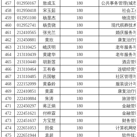
457
012950167
敖成玉
180
公共事务管理
(
城市
458
012950418
宋玉茹
180
社会工
459
012951100
杨显杰
180
物流管
460
012952741
杨贵骁
180
现代殡葬技术
461
212410565
张光兰
180
婚庆服务与
462
212450881
黄欣
180
康复治疗
463
213110425
峗庆明
180
老年服务与
464
213110439
黄建华
180
老年服务与
465
213110440
胡新莲
180
酒店管
466
213110464
王有春
180
连锁经营
467
213110485
吕国敏
180
社区管理与
468
222152099
黄淼鈴
180
服装设计与
469
222410851
黄露
180
康复治疗
470
222410884
朱涛
180
旅游管
471
222450297
蒋正炳
180
金融管
472
222451621
付梓霖
180
金融管
473
222451637
方宝慧
180
财务管
474
222651053
田俊
180
计算机网络
475
222651944
袁超
180
软件技