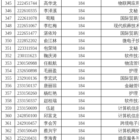
345
222451744
高华龙
184
物联网应用
346
222610335
李泽溪
184
文秘
347
222611078
荀顺
184
国际贸易
348
222651067
李红梅
184
现代殡葬技术
349
222651477
湛依玲
184
国际贸易
350
222852202
俞江林
184
微电子技
351
223311934
包荣琦
184
文秘
352
230111623
鞠庆涛
184
软件技
353
230150988
任航航
184
物流管
354
232650898
毛丽盈
184
护理
355
232910136
李宏武
184
国际贸易
356
233150137
唐丽琼
184
金融管
357
233150260
杨红艳
184
护理
358
233150337
赵桂瑞
184
软件技
359
233150699
伍超
184
计算机信息
360
242850100
邱富龙
184
计算机信息
361
242910457
李会芳
184
跨境电子
362
250150649
蔡兴宇
184
计算机网络
363
252210431
李海青
184
婚庆服务与