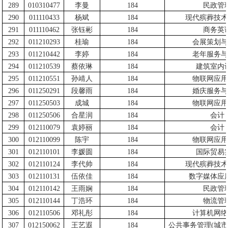
289
010310477
李曼
184
民政管
290
011110433
杨斌
184
现代殡葬技术
291
011110462
张钰彬
184
商务英
292
011210293
桂瑜
184
会展策划与
293
011210442
李婷
184
老年服务与
294
011210539
蔡依琳
184
建筑室内
295
011210551
孙靖人
184
物联网应用
296
011250291
段馨雨
184
婚庆服务与
297
011250503
成城
184
物联网应用
298
011250506
合星润
184
会计
299
012110079
袁婷丽
184
会计
300
012110099
陈宇
184
物联网应用
301
012110101
李媛圆
184
国际贸易
302
012110124
李代帅
184
现代殡葬技术
303
012110131
伍依佳
184
数字媒体应
304
012110142
王雨娴
184
民政管
305
012110144
丁浩环
184
物流管
306
012110506
邓礼彤
184
计算机网络
307
012150062
王艺遐
184
公共事务管理
(
城市