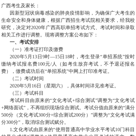
广西考生及家长：
因新型冠状病毒感染的肺炎疫情影响，为确保广大考生的
生命安全和身体健康，根据广西招生考试院相关要求，经我校
研究，决定对
2020
年广西高职单招考试方式、考试时间和录取
相关工作进行调整。现将调整方案公布如下：
一、考试安排
（一）准考证打印及缴费
2020
年
5
月
13
日
9
时
—15
日
18
时，考生登录
“
单招系统
”
按时
缴纳考试报名费
100
元
/
人（如考生放弃考试，不予退还报名
费），缴费成功后在
“
单招系统
”
中网上打印准考证。
（二）考试时间
2020
年
5
月
16
日（星期六），具体时间详见准考证。
（三）考试科目
考试科目由原来的“文化考试
+
综合测试
”
调整为“文化考试
+
网络面试”，不再组织现场综合测试。考试分值由原来的“满分
500
分（文化考试
300
分
+
综合测试
200
分）”调整为“文化考试满
分
300
分”，取消综合测试赋分。
1.
文化考试由原来的“使用普通高中学业水平考试
10
门科目